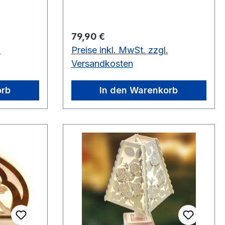
Regulärer Preis:
79,90 €
.
Preise inkl. MwSt. zzgl.
Versandkosten
orb
In den Warenkorb