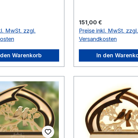
 Preis:
Regulärer Preis:
151,00 €
kl. MwSt. zzgl.
Preise inkl. MwSt. zzgl
osten
Versandkosten
 den Warenkorb
In den Warenk