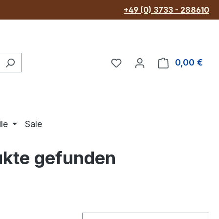
+49 (0) 3733 - 288610
Du hast 0 Produkte au
War
0,00 €
le
Sale
ukte gefunden