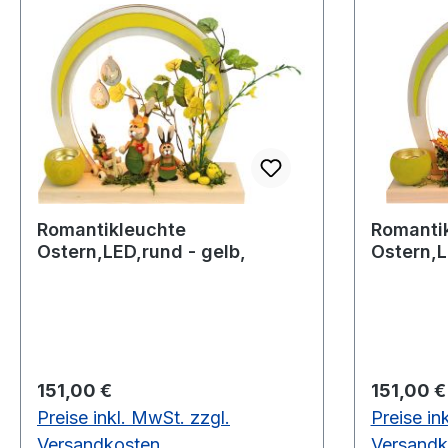
Romantikleuchte
Romanti
Ostern,LED,rund - gelb,
Ostern,L
Regulärer Preis:
Regulärer
151,00 €
151,00 €
Preise inkl. MwSt. zzgl.
Preise in
Versandkosten
Versandk