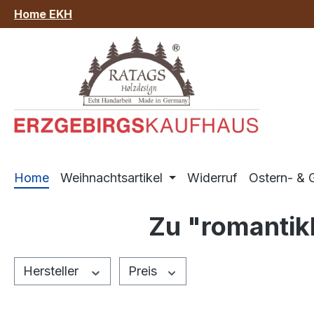
Home EKH
m Hauptinhalt springen
Zur Suche springen
Zur Hauptnavigation springen
Home
Weihnachtsartikel
Widerruf
Ostern- & G
Zu "romantik
Hersteller
Preis