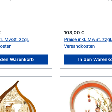
 Preis:
Regulärer Preis:
€
103,00 €
kl. MwSt. zzgl.
Preise inkl. MwSt. zzgl
osten
Versandkosten
 den Warenkorb
In den Warenk