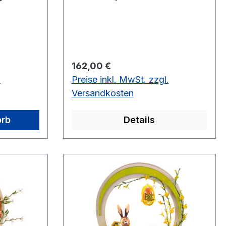
Regulärer Preis:
162,00 €
.
Preise inkl. MwSt. zzgl.
Versandkosten
orb
Details