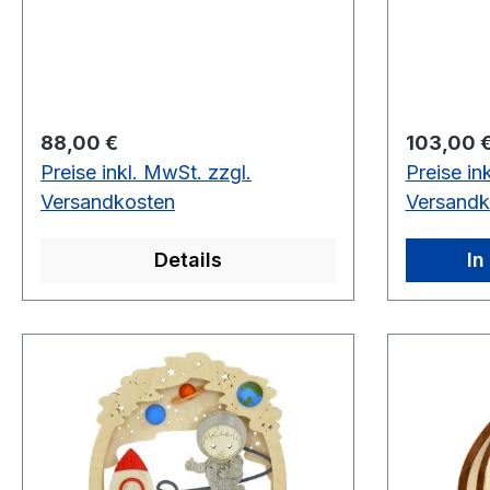
Regulärer Preis:
Regulärer
88,00 €
103,00 
Preise inkl. MwSt. zzgl.
Preise in
Versandkosten
Versandk
Details
In