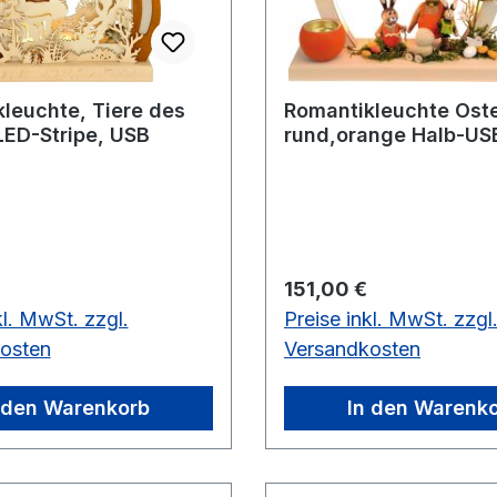
leuchte, Tiere des
Romantikleuchte Oste
ED-Stripe, USB
rund,orange Halb-US
Zuleitung 2,30 m
 Preis:
Regulärer Preis:
151,00 €
kl. MwSt. zzgl.
Preise inkl. MwSt. zzgl
osten
Versandkosten
 den Warenkorb
In den Warenk