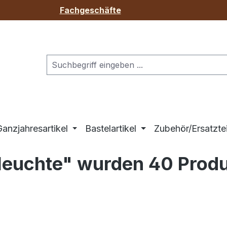
Fachgeschäfte
anzjahresartikel
Bastelartikel
Zubehör/Ersatztei
leuchte" wurden 40 Prod