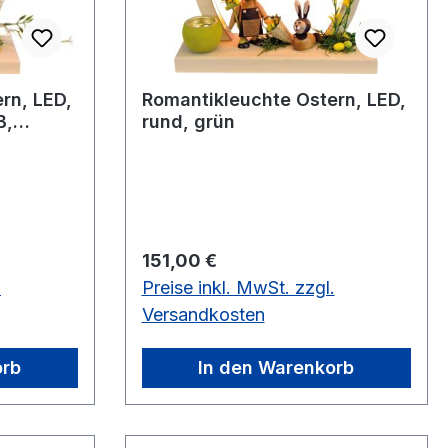
rn, LED,
Romantikleuchte Ostern, LED,
B,
rund, grün
Regulärer Preis:
151,00 €
.
Preise inkl. MwSt. zzgl.
Versandkosten
orb
In den Warenkorb