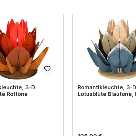
leuchte, 3-D
Romantikleuchte, 3-
te Rottöne
Lotusblüte Blautöne, 
 Preis:
Regulärer Preis: