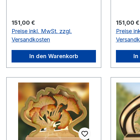
Regulärer Preis:
Regulärer
151,00 €
151,00 €
Preise inkl. MwSt. zzgl.
Preise in
Versandkosten
Versandk
In den Warenkorb
In