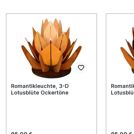
Romantikleuchte, 3-D
Romantik
Lotusblüte Ockertöne
Lotusblü
Regulärer Preis:
Regulärer