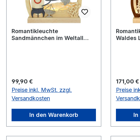
Romantikleuchte
Romantik
Sandmännchen im Weltall
Waldes L
Voll-USB
Regulärer Preis:
Regulärer
99,90 €
171,00 €
Preise inkl. MwSt. zzgl.
Preise in
Versandkosten
Versandk
In den Warenkorb
In