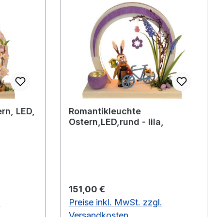
rn, LED,
Romantikleuchte
Ostern,LED,rund - lila,
Regulärer Preis:
151,00 €
.
Preise inkl. MwSt. zzgl.
Versandkosten