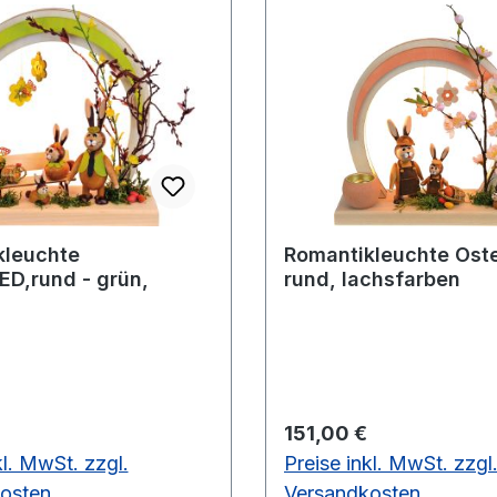
kleuchte
Romantikleuchte Oste
ED,rund - grün,
rund, lachsfarben
 Preis:
Regulärer Preis:
151,00 €
kl. MwSt. zzgl.
Preise inkl. MwSt. zzgl
osten
Versandkosten